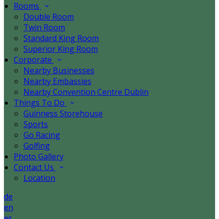
Rooms
Double Room
Twin Room
Standard King Room
Superior King Room
Corporate
Nearby Businesses
Nearby Embassies
Nearby Convention Centre Dublin
Things To Do
Guinness Storehouse
Sports
Go Racing
Golfing
Photo Gallery
Contact Us
Location
de
en
es