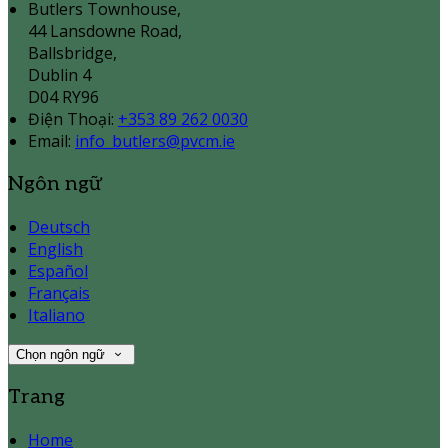
Butlers Townhouse,
44 Lansdowne Road,
Ballsbridge,
Dublin 4
D04 RY96
Điện Thoại
:
+353 89 262 0030
Email:
info_butlers@pvcm.ie
Ngôn ngữ
Deutsch
English
Español
Français
Italiano
Chọn ngôn ngữ
Trang
Home