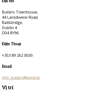
Địa chỉ
Butlers Townhouse,
44 Lansdowne Road,
Ballsbridge,
Dublin 4
D04 RY96
Điện Thoại
+353 89 262 0030
Email
info_butlers@pvcm.ie
Vị trí