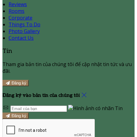
Reviews
Rooms
Corporate
Things To Do
Photo Gallery
Contact Us
Tin
Tham gia bản tin của chúng tôi để cập nhật tin tức và ưu
đãi.
Đăng ký
Đăng ký vào bản tin của chúng tôi
Đăng ký