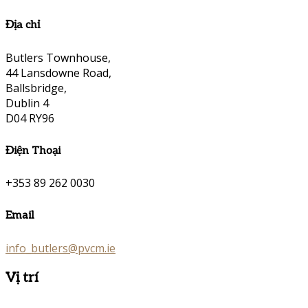
Địa chỉ
Butlers Townhouse,
44 Lansdowne Road,
Ballsbridge,
Dublin 4
D04 RY96
Điện Thoại
+353 89 262 0030
Email
info_butlers@pvcm.ie
Vị trí