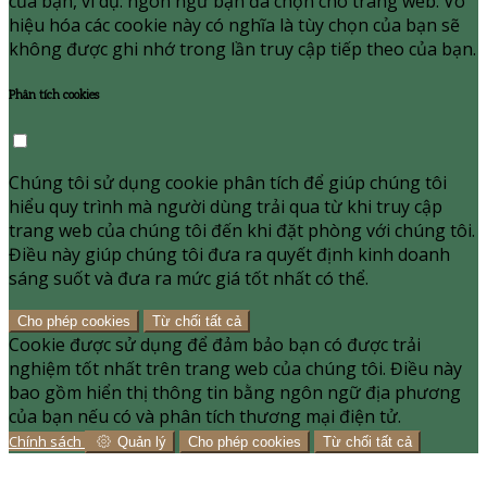
của bạn, ví dụ: ngôn ngữ bạn đã chọn cho trang web. Vô
hiệu hóa các cookie này có nghĩa là tùy chọn của bạn sẽ
không được ghi nhớ trong lần truy cập tiếp theo của bạn.
Phân tích cookies
Chúng tôi sử dụng cookie phân tích để giúp chúng tôi
hiểu quy trình mà người dùng trải qua từ khi truy cập
trang web của chúng tôi đến khi đặt phòng với chúng tôi.
Điều này giúp chúng tôi đưa ra quyết định kinh doanh
sáng suốt và đưa ra mức giá tốt nhất có thể.
Cho phép cookies
Từ chối tất cả
Cookie được sử dụng để đảm bảo bạn có được trải
nghiệm tốt nhất trên trang web của chúng tôi. Điều này
bao gồm hiển thị thông tin bằng ngôn ngữ địa phương
của bạn nếu có và phân tích thương mại điện tử.
Chính sách
Quản lý
Cho phép cookies
Từ chối tất cả