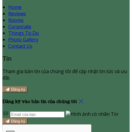
Home
Reviews
Rooms
Corporate
Things To Do
Photo Gallery
Contact Us
Tin
Tham gia bản tin của chúng tôi để cập nhật tin tức và ưu
đãi.
Đăng ký
Đăng ký vào bản tin của chúng tôi
Đăng ký