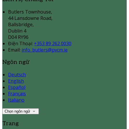
Butlers Townhouse,
44 Lansdowne Road,
Ballsbridge,
Dublin 4
D04 RY96
Điện Thoại
:
+353 89 262 0030
Email:
info_butlers@pvcm.ie
Ngôn ngữ
Deutsch
English
Español
Français
Italiano
Chọn ngôn ngữ
Trang