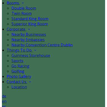
Rooms
Double Room
Twin Room
Standard King Room
Superior King Room
Corporate
Nearby Businesses
Nearby Embassies
Nearby Convention Centre Dublin
Things To Do
Guinness Storehouse
Sports
Go Racing
Golfing
Photo Gallery
Contact Us
Location
de
en
es