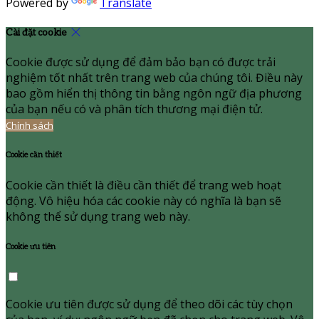
Powered by
Translate
Cài đặt cookie
Cookie được sử dụng để đảm bảo bạn có được trải
nghiệm tốt nhất trên trang web của chúng tôi. Điều này
bao gồm hiển thị thông tin bằng ngôn ngữ địa phương
của bạn nếu có và phân tích thương mại điện tử.
Chính sách
Cookie cần thiết
Cookie cần thiết là điều cần thiết để trang web hoạt
động. Vô hiệu hóa các cookie này có nghĩa là bạn sẽ
không thể sử dụng trang web này.
Cookie ưu tiên
Cookie ưu tiên được sử dụng để theo dõi các tùy chọn