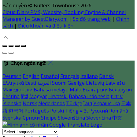
Bản quyền
©
Butlers Townhouse 2026
Cloud Diary PMS, Website, Booking Engine & Channel
Manager by GuestDiary.com
|
Sơ đồ trang web
|
Chính
sách
|
Điều khoản và điều kiện
Chọn ngôn ngữ
Deutsch
English
Español
Français
Italiano
Dansk
Ελληνικά
Eesti
العربية
Suomi
Gaeilge
Lietuvių
Latviešu
Македонски
Bahasa melayu
Malti
Български
Беларускі
Čeština
हिंदी
Magyar
Hrvatski
Bahasa indonesia
עברית
Íslenska
Norsk
Nederlands
Türkçe
ไทย
Українська
日本
語
한국어
Português
Polski
Tiếng việt
Русский
Română
Svenska
Српски
Shqipe
Slovenščina
Slovenčina
中文